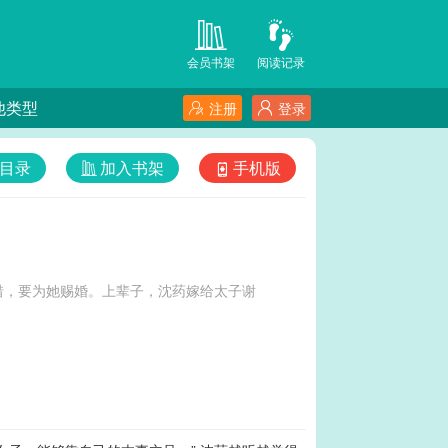
会员书架
阅读记录
他类型
注册
登录
目录
加入书架
手机版
惜，要为她赐婚。上辈子，沈药嫁给太子谢