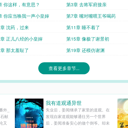
章 你这样，有意思？
第3章 去将军府接亲
章 你应当唤我一声小皇婶
第7章 嘴对嘴喂王爷喝药
0章 沈药，过来
第11章 睡不着了
4章 正儿八经的小皇婶
第15章 像极了谢景初
8章 那太羞耻了
第19章 还模仿谢渊
查看更多章节...
我有道观通异世
番外_
失业后，姜闻继承了家里的道观。在
匪石献
发现自家道观能够通往另一个世界
沦又
后，姜闻准备安心的做个倒爷。却未