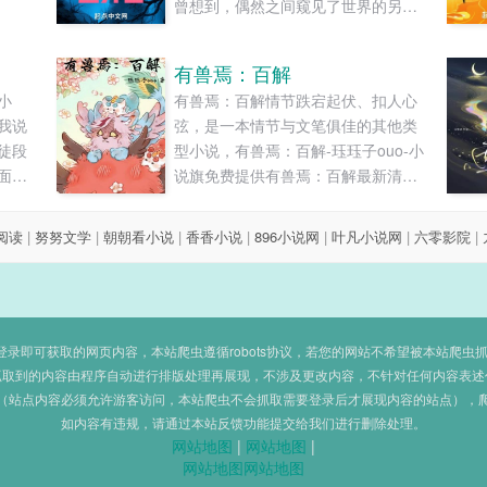
曾想到，偶然之间窥见了世界的另一
狗狗和
面。妖龙腾雾，兴风作浪。邪佛称
随处
祖，食心吞肉。十万里荒山，尽是白
有兽焉：百解
走个
骨累累。咏诵黄庭经，修道三清殿。
小
有兽焉：百解情节跌宕起伏、扣人心
不欢
世上怎堪凡尘破，唯我红尘仙。......
我说
弦，是一本情节与文笔俱佳的其他类
进凶
徒段
型小说，有兽焉：百解-珏珏子ouo-小
..
面里
说旗免费提供有兽焉：百解最新清爽
！修
干净的文字章节在线阅读和TXT下
回
载。...
8阅读
|
努努文学
|
朝朝看小说
|
香香小说
|
896小说网
|
叶凡小说网
|
六零影院
|
！我
即可获取的网页内容，本站爬虫遵循robots协议，若您的网站不希望被本站爬虫抓取，可
抓取到的内容由程序自动进行排版处理再展现，不涉及更改内容，不针对任何内容表述
（站点内容必须允许游客访问，本站爬虫不会抓取需要登录后才展现内容的站点），
如内容有违规，请通过本站反馈功能提交给我们进行删除处理。
网站地图
|
网站地图
|
网站地图
网站地图