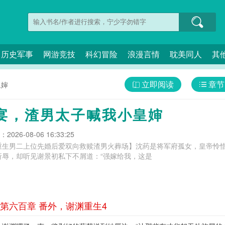
历史军事
网游竞技
科幻冒险
浪漫言情
耽美同人
其
立即阅读
章节
皇婶
宴，渣男太子喊我小皇婶
026-08-06 16:33:25
重生男二上位先婚后爱双向救赎渣男火葬场】沈药是将军府孤女，皇帝怜
折辱，却听见谢景初私下不屑道：“强嫁给我，这是
第六百章 番外，谢渊重生4