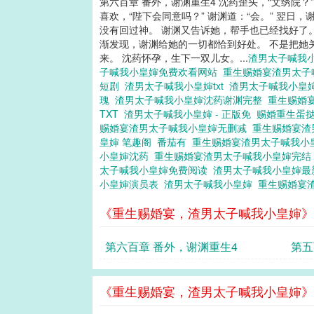
第六百章 番外，谢渊重生4 沈药歪头，“文绣院
喜欢，“陛下会同意吗？” 谢渊道：“会。” 翌
没有回过神。 谢渊又告诉她，帮手也已经找好了
渐发现，谢渊给她的一切都恰到好处。 不是把她
来。 沈药怀孕，生下一双儿女。...
渣男太子喊我
子喊我小皇婶免费欢看网站
重生赐婚宴渣男太子
短剧
渣男太子喊我小皇婶txt
渣男太子喊我小皇
瑰
渣男太子喊我小皇婶沈药谢渊完整
重生赐婚
TXT
渣男太子喊我小皇婶 - 正版免
赐婚重生蛋
赐婚宴渣男太子喊我小皇婶无删减
重生赐婚宴渣
皇婶 笔趣阁
番茄有
重生赐婚宴渣男太子喊我小
小皇婶沈药
重生赐婚宴渣男太子喊我小皇婶完
太子喊我小皇婶免费阅读
渣男太子喊我小皇婶
小皇婶演员表
渣男太子喊我小皇婶
重生赐婚宴
《重生赐婚宴，渣男太子喊我小皇婶》
第六百章 番外，谢渊重生4
第五
《重生赐婚宴，渣男太子喊我小皇婶》