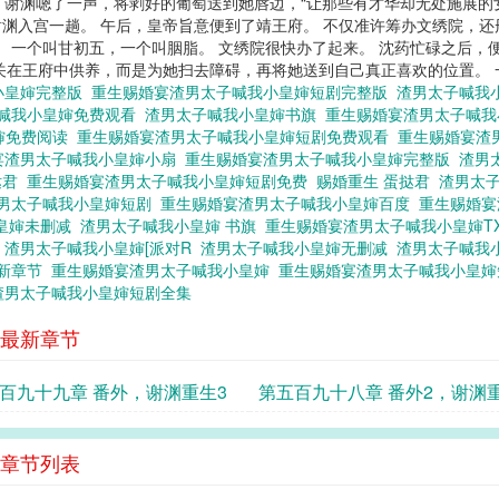
？” 谢渊嗯了一声，将剥好的葡萄送到她唇边，“让那些有才华却无处施展的
日，谢渊入宫一趟。 午后，皇帝旨意便到了靖王府。 不仅准许筹办文绣院，
。 一个叫甘初五，一个叫胭脂。 文绣院很快办了起来。 沈药忙碌之后，
关在王府中供养，而是为她扫去障碍，再将她送到自己真正喜欢的位置。
小皇婶完整版
重生赐婚宴渣男太子喊我小皇婶短剧完整版
渣男太子喊我
喊我小皇婶免费观看
渣男太子喊我小皇婶书旗
重生赐婚宴渣男太子喊
婶免费阅读
重生赐婚宴渣男太子喊我小皇婶短剧免费观看
重生赐婚宴渣
宴渣男太子喊我小皇婶小扇
重生赐婚宴渣男太子喊我小皇婶完整版
渣男
挞君
重生赐婚宴渣男太子喊我小皇婶短剧免费
赐婚重生 蛋挞君
渣男太
男太子喊我小皇婶短剧
重生赐婚宴渣男太子喊我小皇婶百度
重生赐婚
皇婶未删减
渣男太子喊我小皇婶 书旗
重生赐婚宴渣男太子喊我小皇婶T
结
渣男太子喊我小皇婶[派对R
渣男太子喊我小皇婶无删减
渣男太子喊我
最新章节
重生赐婚宴渣男太子喊我小皇婶
重生赐婚宴渣男太子喊我小皇
渣男太子喊我小皇婶短剧全集
最新章节
百九十九章 番外，谢渊重生3
第五百九十八章 番外2，谢渊
章节列表