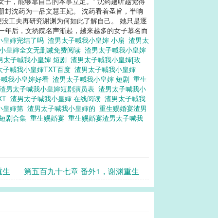
女子，能够靠自己的本事立足。” 沈药越听越觉得
还册封沈药为一品文慧王妃。 沈药看着圣旨，半晌
便没工夫再研究谢渊为何如此了解自己。 她只是逐
 一年后，文绣院名声渐起，越来越多的女子慕名而
小皇婶完结了吗
渣男太子喊我小皇婶 小扇
渣男太
我小皇婶全文无删减免费阅读
渣男太子喊我小皇婶
男太子喊我小皇婶 短剧
渣男太子喊我小皇婶[玫
太子喊我小皇婶TXT百度
渣男太子喊我小皇婶
子喊我小皇婶好看
渣男太子喊我小皇婶 短剧
重生
宴渣男太子喊我小皇婶短剧演员表
渣男太子喊我小
XT
渣男太子喊我小皇婶 在线阅读
渣男太子喊我
小皇婶第
渣男太子喊我小皇婶的
重生赐婚宴渣男
婶短剧合集
重生赐婚宴
重生赐婚宴渣男太子喊我
重生
第五百九十七章 番外1，谢渊重生