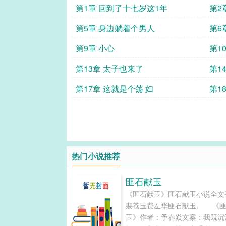
第1章 回到了十七岁这1年
第2
第5章 身边躺着个男人
第6
第9章 小心
第1
第13章 太子也来了
第1
第17章 这就是个荡 妇
第1
热门小说推荐
匪石献玉
《匪石献玉》匪石献玉小说全文
裴苍玉费左华匪石献玉, 《
玉》作者：予春焱文案：我既沉