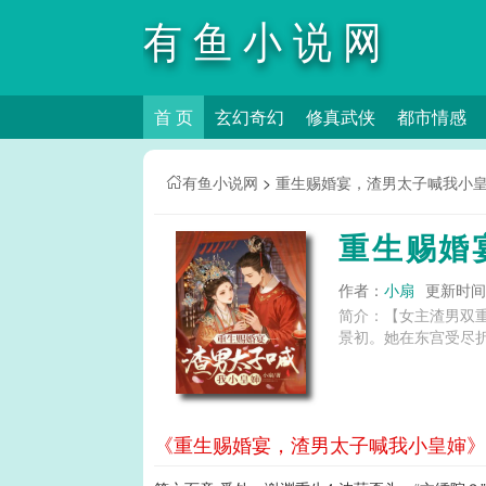
有鱼小说网
首 页
玄幻奇幻
修真武侠
都市情感
有鱼小说网
>
重生赐婚宴，渣男太子喊我小
重生赐婚
作者：
小扇
更新时间：2
简介：【女主渣男双
景初。她在东宫受尽
《重生赐婚宴，渣男太子喊我小皇婶》