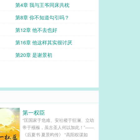
第4章 我与王爷同床共枕
第8章 你不知道勾引吗？
第12章 他不去也好
第16章 他这样其实很讨厌
第20章 是谢景初
第一权臣
“匡国家于危难、安社稷于狂澜、立幼
帝于襁褓，虽古圣人何以加此！”——
《后夏书·夏景昀传》 “高阳权谋如