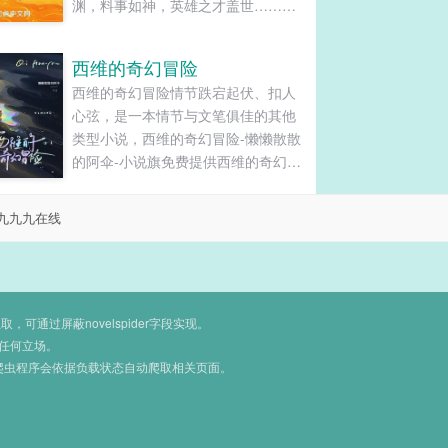
渊，料事如神，英雄之才盖世……光
辅南朝幼帝，四海咸宁……屹然如
山。”——《梁书·元帝纪》 “一个臣
西维的奇幻冒险
子，掌握军政大权，让天下人只知有
西维的奇幻冒险情节跌宕起伏、扣人
相不知有帝，跋扈嚣张，枉顾人臣礼
心弦，是一本情节与文笔俱佳的其他
节，简直大逆不道！”——夏朝大儒白
类型小说，西维的奇幻冒险-懒懒散散
云边 “善哉，使我得此人辅佐，岂有今
的阿伞-小说旗免费提供西维的奇幻冒
日之劳乎！”——后世某皇帝 “大丈夫
险最新清爽干净的文字章节在线阅读
行事当如夏高阳，磊磊落落，如日月
和TXT下载。...
皎然，虽孤儿寡妇亦不欺之而取天下
九九九在线
也！”——后世某权臣 大夏崇宁二十三
年，建宁郡江安县城郊的劳工营中，
罪囚夏景昀苟延残喘。 头顶的烈日，
手中的土筐，监工的鞭子，一点一
通过屏蔽novelspider字段实现。
点，煎熬着寿命。 直至一道来自另一
任何立场。
时空的灵魂到来。 于是，一人镇朝
爬虫程序会依据负载状态自动爬取相关页面。
野，两手压南北，四面俯首，八方敬
畏，荣华富贵，娇妻美妾…… 大夏第
一权臣，夏景昀，字高阳，号“大夏王
朝不落的太阳”。...