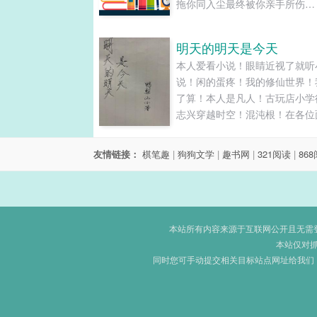
拖你同入尘最终被你亲手所伤
jaddruic：疯批美人攻x傻凶帅
平路知名混混裴苍玉，只是一个
明天的明天是今天
可见（？）的高六复读生，夜晚
本人爱看小说！眼睛近视了就听
路都能遇上凶杀案，不仅碰到了
说！闲的蛋疼！我的修仙世界！
而散的前初中同学，莫名其妙卷
了算！本人是凡人！古玩店小学
杀案，连自己都被杀手盯上了？？.
志兴穿越时空！混沌根！在各位
的拍卖市场做起拍卖人，赚灵石
炼！完成任务！离家磨难！穿越
友情链接：
棋笔趣
|
狗狗文学
|
趣书网
|
321阅读
|
86
来！发现另一个段智兴在当学徒
是谁……......
本站所有内容来源于互联网公开且无需登录
本站仅对
同时您可手动提交相关目标站点网址给我们