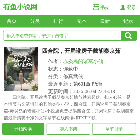
有鱼小说网
书架
登录
首页
分类
排行
完本
最新
记录
四合院，开局讹房子截胡秦京茹
作者：
赤炎岛的诸葛小仙
状态：连载中
分类：修真武侠
最近更新：
第601章 能治
更新时间：2026-06-04 22:33:18
四合院，开局讹房子截胡秦京茹情节跌宕起伏、扣人心弦，是一
本情节与文笔俱佳的其他类型小说，四合院，开局讹房子截胡秦京
茹-赤炎岛的诸葛小仙-小说旗免费提供四合院，开局讹房子截胡秦京
茹最新清爽干净的文字章节在线阅读和TXT下载。
开始阅读
加入书架
章节目录