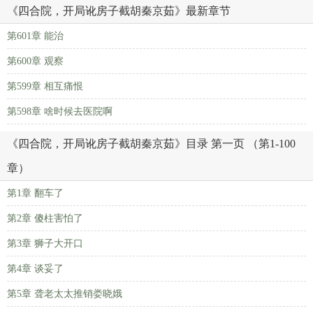
《四合院，开局讹房子截胡秦京茹》最新章节
第601章 能治
第600章 观察
第599章 相互痛恨
第598章 啥时候去医院啊
《四合院，开局讹房子截胡秦京茹》目录 第一页 （第1-100
章）
第1章 翻车了
第2章 傻柱害怕了
第3章 狮子大开口
第4章 谈妥了
第5章 聋老太太推销娄晓娥