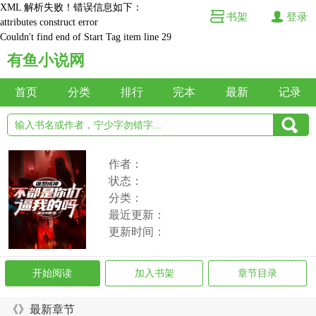
XML 解析失败！错误信息如下：
书架
登录
attributes construct error
Couldn't find end of Start Tag item line 29
有鱼小说网
首页
分类
排行
完本
最新
记录
作者：
状态：
分类：
最近更新：
更新时间：
开始阅读
加入书架
章节目录
《》最新章节