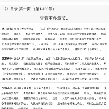
《》目录 第一页 （第1-100章）
查看更多章节...
、
热门点击:
穿越：无双大当家
【HL】重生黑化后，她逼总裁以死谢罪！ 作者：易小文林知意
、
、
、
、
宋宛秋
蛊真人
炮灰情史旧情人
重生八零，爸妈！我自有我的荣耀姜老师魏杳
她来
、
、
、
、
自星际最高监狱
朝来寒雨晚来风
暗香浮动
重生后，我打脸恶毒狗男女我内心论文
、
、
、
行至爱意消散处江言傅秦书雅
天幕尽头
假千金遇上真绿茶宋灵灵宋毅然
林深不知云海
、
、
、
许云琛裴馥许云琛裴馥雪
和姐姐互换化兽丹后大皇子柔美人
旧爱泯灭程衍之柳欣欣
、
、
更新榜单:
紫金幻影：我的黑篮系统
盗墓：与废物系统的第九次轮回
疯批母女在年代逆
、
、
、
、
袭
顾忘西川
我都抱天道大腿了，假千金还在演
师妹别脑补了，师兄真的是凡人
开
、
、
、
局联手OK，缔造紫金王朝
我在公路求生游戏靠考试发家致富
修仙界破烂王
派出所警事
、
、
、
【治安和刑事侦查】
娇知青靠颠勺，反向养落魄大佬
萌娃进村，山里野兽瑟瑟发抖
你
、
、
、
们刷怪啊，刷我干嘛！
穿越成了福岛正则庶出子
高考前换亲被继兄团宠，亲哥悔疯
、
、
完本小说:
和姐姐互换化兽丹后大皇子柔美人
代码被掉包后，销冠不干了魏南晨季明磊
失
、
、
、
效攻略裴安桑宁
看见弹幕后，我送狗皇帝和白月光归西元辰轩苏婉婉
暗香
江晏礼安然
、
、
、
、
小说江晏礼时候
旧爱泯灭程衍之柳欣欣
迷恋
从前不待春风慢祝如星许云毅
错将真
、
、
、
心落梧桐宋时礼苏韵怡
此恨难消我奶奶烟烟
后悔爱你穆斯澜沈清欢
鹤别空山踏明月孟
、
、
、
谦荀宋雪诗
暗香浮动
味你而来