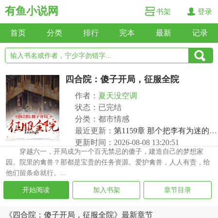
有鱼小说网
书架
登录
首页
分类
排行
完本
最新
记录
四合院：傻子开局，征服全院
作者：
夏天没空调
状态：已完结
分类：都市情感
最近更新：
第1159章 那个把李有为迷的五迷三倒的女人
更新时间：2026-08-08 13:20:51
穿越六一，开局成为一个百无禁忌的傻子，建造自己的梦想家
园。院里的禽兽？那都是宝贵的任务资源。爱护禽兽，人人有责，给
他们留条命就行。...
开始阅读
加入书架
章节目录
《四合院：傻子开局，征服全院》最新章节