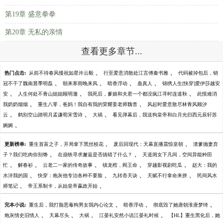
第19章 盛意拳拳
第20章 无私的亲情
查看更多章节...
、
、
热门点击:
从前不待春风慢祝如星许云毅
行至爱意消散处江言傅秦书雅
代码被掉包后，销
、
、
、
、
冠不干了魏南晨季明磊
朝来寒雨晚来风
暗香浮动
蛊真人
锦绣人生[快穿]爱伊莎越安
、
、
、
安
人生何处不青山姐姐顾明澈
我死后，爹娘和夫君一个都没疯江寻时连道秋
此恨难消
、
、
我奶奶烟烟
重生八零，爸妈！我自有我的荣耀姜老师魏杳
风起时爱意散尽林青风顾汐
、
、
、
云
鹤别空山踏明月孟谦荀宋雪诗
大祸
看见弹幕后，我送狗皇帝和白月光归西元辰轩苏
、
婉婉
、
、
更新榜单:
重生首富之子，开局拿下黑丝校花
废后回现代：天幕直播震惊皇朝
渣爹抛妻弃
、
、
子？我们吃肉你别馋
在崩铁寻求邂逅是否搞错了什么？
天道闺女下凡间，空间异能种田
、
、
、
、
、
忙
解春衫
云老二一家的传奇故事
镇龙棺，阎王命
穿越影视剧吃瓜
赵大：我的
、
、
、
、
水浒我的国
快穿：炮灰他专治各种不要脸
九转吞天诀
天赋不行拿命来拼
民间风水
、
、
师笔记
帝王系制卡，从始皇帝嬴政开始
、
、
、
完本小说:
重生后，我打脸恶毒狗男女我内心论文
暗香浮动
彻底毁了她唐朝淮唐梦绮
、
、
、
、
炮灰情史旧情人
天幕尽头
大祸
江晏礼安然小说江晏礼时候
【HL】重生黑化后，她