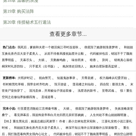
第18章 温馨的浪漫
第19章 购买法阵
第20章 传授秘术五行遁法
查看更多章节...
、
、
热门点击:
我死后，爹娘和夫君一个都没疯江寻时连道秋
彻底毁了她唐朝淮唐梦绮
和姐姐
、
、
互换化兽丹后大皇子柔美人
从前不待春风慢祝如星许云毅
代码被掉包后，销冠不干了魏南
、
、
、
、
、
、
、
晨季明磊
天幕尽头
大祸
天鹅奏鸣曲
味你而来
暗香
异间
错将真心落梧
、
、
、
、
桐宋时礼苏韵怡
只手遮天（出书版）
炮灰情史旧情人
她来自星际最高监狱
、
、
、
、
、
更新榜单:
大明岁时记
祝由禁咒
短篇鬼故事录
天尊皇婿
权力巅峰从纪委开始
、
、
、
、
邻村粮荒吃草根，我带全村齐吃肉
毁灭使徒
莲花楼之剑仙劫
四合院：最强主角
末
、
、
、
、
世丧尸皇快穿了
混沌圣体，开局被仙子强迫双修
浅星语的新书
至尊武魂
惊！重生
、
、
空间之在修仙界纵横四海
圣域道尊
、
、
、
完本小说:
行至爱意消散处江言傅秦书雅
大祸
彻底毁了她唐朝淮唐梦绮
失效攻略裴安
、
、
、
桑宁
看见弹幕后，我送狗皇帝和白月光归西元辰轩苏婉婉
人生何处不青山姐姐顾明澈
、
【HL】重生黑化后，她逼总裁以死谢罪！ 作者：易小文林知意宋宛秋
江晏礼安然小说江晏礼
、
、
、
时候
和姐姐互换化兽丹后大皇子柔美人
林深不知云海许云琛裴馥许云琛裴馥雪
重生
、
、
后，我打脸恶毒狗男女我内心论文
代码被掉包后，销冠不干了魏南晨季明磊
鹤别空山踏明