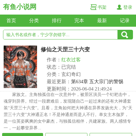
有鱼小说网
书架
登录
首页
分类
排行
完本
最新
记录
修仙之天罡三十六变
作者：
红衣过客
状态：已完结
分类：玄幻奇幻
最近更新：
第634章 五大宗门的警惕
更新时间：2026-06-04 21:49:24
家族文。主角独孤信在一次意外中，被景区演员一个钉耙击中，
魂穿到异界。经过一段磨难后，发现随自己一起过来的还有大神通套
装“天罡三十六变”。且看，主角如何把大神通在异界发扬光大，为“天
罡三十六变”大神通正名！不是神通差而是人不行。单女主木伽罗，
是一位英姿飒爽的女中豪杰，与独孤信相伴，共建家族。两人感情专
一，一起攀登异界...