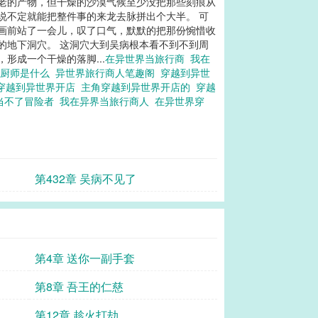
古老的产物，但干燥的沙漠气候至少没把那些刻痕从
说不定就能把整件事的来龙去脉拼出个大半。 可
壁画前站了一会儿，叹了口气，默默的把那份惋惜收
的地下洞穴。 这洞穴大到吴病根本看不到不到周
形成一个干燥的落脚...
在异世界当旅行商
我在
当厨师是什么
异世界旅行商人笔趣阁
穿越到异世
穿越到异世界开店
主角穿越到异世界开店的
穿越
当不了冒险者
我在异界当旅行商人
在异世界穿
第432章 吴病不见了
第4章 送你一副手套
第8章 吾王的仁慈
第12章 趁火打劫