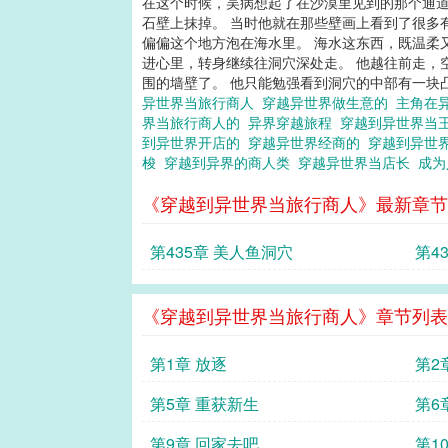
在这个时候，吴病想起了在沙漠里见到的那个通道
石壁上抹掉。 当时他就在那些壁画上看到了很多
偏偏这个地方泡在海水里。 海水这东西，既温柔
进心里，转身继续往洞穴深处走。 他越往前走，
围的墙壁了。 他只能勉强看到洞穴的中部有一块凸
异世界当旅行商人
穿越异世界做生意的
主角在
界当旅行商人的
异界穿越旅程
穿越到异世界当
到异世界开店的
穿越异世界经商的
穿越到异世
梭
穿越到异界的商人类
穿越异世界当店长
成
《穿越到异世界当旅行商人》最新章节
第435章 美人鱼洞穴
第4
《穿越到异世界当旅行商人》章节列表
第1章 放逐
第2
第5章 重获新生
第6
第9章 回家去吧
第1