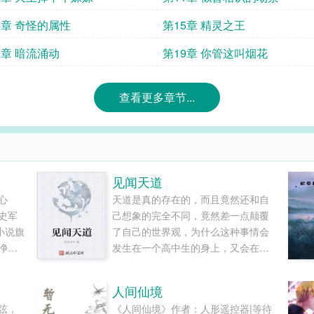
4章 奇怪的属性
第15章 精灵之王
8章 暗流涌动
第19章 你管这叫烟花
查看更多章节...
见闻天道
心
天道是真的存在的，而且竟然还和自
史军
己想象的完全不同，竟然差一点颠覆
小说旗
了自己的世界观，为什么这种事情会
净的
发生在一个高中生的身上，又会在天
.
道里面发生什么样的事情？简直无法
想象。......
人间仙境
弦，
《人间仙境》作者：人形遥控器|等待