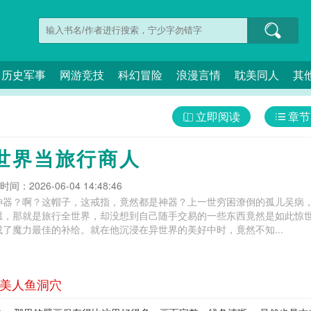
历史军事
网游竞技
科幻冒险
浪漫言情
耽美同人
其
立即阅读
章节
世界当旅行商人
间：2026-06-04 14:48:46
神器？啊？这帽子，这戒指，竟然都是神器？上一世穷困潦倒的孤儿吴病
愿，那就是旅行全世界，却没想到自己随手交易的一些东西竟然是如此惊
了魔力最佳的补给。就在他沉浸在异世界的美好中时，竟然不知...
 美人鱼洞穴