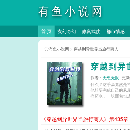
有鱼小说网
首 页
玄幻奇幻
修真武侠
都市情感
有鱼小说网
>
穿越到异世界当旅行商人
穿越到异
作者：
无忠无恨
更新时
什么？这手套竟然是
他想要完成自己的夙
疗药水，一块面包也成
《穿越到异世界当旅行商人》第435章