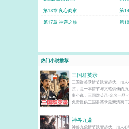
第13章 良心商家
第1
第17章 神选之族
第1
热门小说推荐
三国群英录
三国群英录情节跌宕起伏、扣人
弦，是一本情节与文笔俱佳的历
事小说，三国群英录-金名一品-
免费提供三国群英录最新清爽干
文字章节在线阅读和TXT下载。..
神兽九鼎
神兽九鼎情节跌宕起伏、扣人心