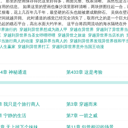
。 那里的壁画保存得比这里好得多，画面完整、线条清晰。 虽然也是
有用的信息。 如果这里的壁画也像沙漠里那样清晰，两块拼图往起一合，
又狠毒，花上几百年几千年，最坚硬的石头也能被磨成鹅卵石。 吴病在
空间就越开阔。 此时通道的感觉已经完全消失了，取而代之的是一个巨大
起的礁石平台，高出水面大约半米。 这平台将四周流动的海水隔绝在外，
异界旅行的
穿越到异世界想成为路人甲
穿越在异世界
穿越到了异世界
王
穿越到异世界当圣女哔哩哔哩
穿越异世之旅途
穿越异世界当店长的
界当旅行商人的动漫
穿越异界当商人的
穿越到异世界发现异世界很和平
为人生赢家
穿越到异世界打工
穿越到异世界意外当国王动漫
34章 神秘通道
第433章 这是考验
章 我只是个旅行商人
第3章 穿越而来
章 宁静的生活
第7章 一箭之威
0章 天上掉下个妹妹
第11章 似曾相识的场景