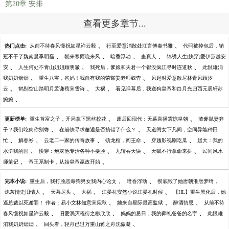
第20章 安排
查看更多章节...
、
、
热门点击:
从前不待春风慢祝如星许云毅
行至爱意消散处江言傅秦书雅
代码被掉包后，销
、
、
、
、
冠不干了魏南晨季明磊
朝来寒雨晚来风
暗香浮动
蛊真人
锦绣人生[快穿]爱伊莎越安
、
、
、
安
人生何处不青山姐姐顾明澈
我死后，爹娘和夫君一个都没疯江寻时连道秋
此恨难消
、
、
我奶奶烟烟
重生八零，爸妈！我自有我的荣耀姜老师魏杳
风起时爱意散尽林青风顾汐
、
、
、
云
鹤别空山踏明月孟谦荀宋雪诗
大祸
看见弹幕后，我送狗皇帝和白月光归西元辰轩苏
、
婉婉
、
、
更新榜单:
重生首富之子，开局拿下黑丝校花
废后回现代：天幕直播震惊皇朝
渣爹抛妻弃
、
、
子？我们吃肉你别馋
在崩铁寻求邂逅是否搞错了什么？
天道闺女下凡间，空间异能种田
、
、
、
、
、
忙
解春衫
云老二一家的传奇故事
镇龙棺，阎王命
穿越影视剧吃瓜
赵大：我的
、
、
、
、
水浒我的国
快穿：炮灰他专治各种不要脸
九转吞天诀
天赋不行拿命来拼
民间风水
、
、
师笔记
帝王系制卡，从始皇帝嬴政开始
、
、
、
完本小说:
重生后，我打脸恶毒狗男女我内心论文
暗香浮动
彻底毁了她唐朝淮唐梦绮
、
、
、
、
炮灰情史旧情人
天幕尽头
大祸
江晏礼安然小说江晏礼时候
【HL】重生黑化后，她
、
、
、
逼总裁以死谢罪！ 作者：易小文林知意宋宛秋
她来自星际最高监狱
醉酒情思
从前不待
、
、
、
春风慢祝如星许云毅
旧爱泯灭程衍之柳欣欣
妈妈的忌日，我的葬礼爸爸的名字
此恨难
、
、
消我奶奶烟烟
回头看，轻舟已过万重山蒋之舟沈傲凝