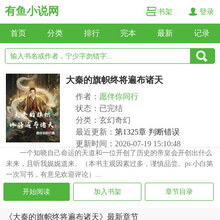
有鱼小说网
书架
登录
首页
分类
排行
完本
最新
记录
大秦的旗帜终将遍布诸天
作者：
愿伴你同行
状态：已完结
分类：玄幻奇幻
最近更新：
第1325章 判断错误
更新时间：2026-07-19 15:10:48
一个知晓自己命运的天道和一位开创了历史的帝皇会开创出什么
未来，且听我娓娓道来。（本书主观因素过多，谨慎品尝。ps:小白第
一次写书，有意见欢迎评论）...
开始阅读
加入书架
章节目录
《大秦的旗帜终将遍布诸天》最新章节