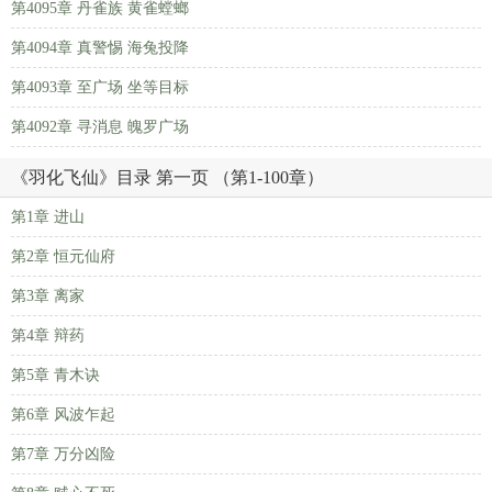
第4095章 丹雀族 黄雀螳螂
第4094章 真警惕 海兔投降
第4093章 至广场 坐等目标
第4092章 寻消息 魄罗广场
《羽化飞仙》目录 第一页 （第1-100章）
第1章 进山
第2章 恒元仙府
第3章 离家
第4章 辩药
第5章 青木诀
第6章 风波乍起
第7章 万分凶险