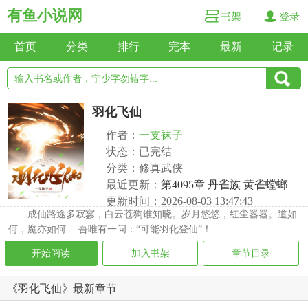
有鱼小说网
书架
登录
首页
分类
排行
完本
最新
记录
羽化飞仙
作者：
一支袜子
状态：已完结
分类：修真武侠
最近更新：
第4095章 丹雀族 黄雀螳螂
更新时间：2026-08-03 13:47:43
成仙路途多寂寥，白云苍狗谁知晓。岁月悠悠，红尘嚣嚣。道如
何，魔亦如何….吾唯有一问：“可能羽化登仙”！...
开始阅读
加入书架
章节目录
《羽化飞仙》最新章节