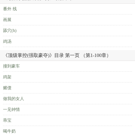
番外 线
画展
舔穴(h)
鸡汤
《顶级掌控(强取豪夺)》目录 第一页 （第1-100章）
撞到豪车
鸡架
赌债
做我的女人
一见钟情
乖宝
喝牛奶