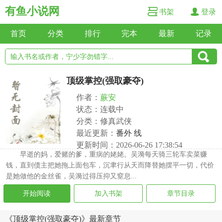
有鱼小说网
书架
登录
首页
分类
排行
完本
最新
记录
顶级掌控(强取豪夺)
作者：
蕨安
状态：连载中
分类：修真武侠
最近更新：
番外 线
更新时间：2026-06-26 17:38:54
早逝的妈，爱赌的爹，重病的姥姥。吴漪每天骑三轮车卖菜赚
钱，直到债主把她拖上面包车，沉聿行从天而降替她摆平一切，代价
是她做他的金丝雀，吴漪过得压抑又窒息...
开始阅读
加入书架
章节目录
《顶级掌控(强取豪夺)》最新章节