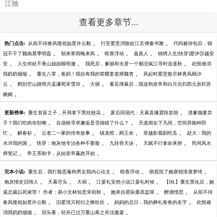
江驰
查看更多章节...
、
、
热门点击:
从前不待春风慢祝如星许云毅
行至爱意消散处江言傅秦书雅
代码被掉包后，销
、
、
、
、
冠不干了魏南晨季明磊
朝来寒雨晚来风
暗香浮动
蛊真人
锦绣人生[快穿]爱伊莎越安
、
、
、
安
人生何处不青山姐姐顾明澈
我死后，爹娘和夫君一个都没疯江寻时连道秋
此恨难消
、
、
我奶奶烟烟
重生八零，爸妈！我自有我的荣耀姜老师魏杳
风起时爱意散尽林青风顾汐
、
、
、
云
鹤别空山踏明月孟谦荀宋雪诗
大祸
看见弹幕后，我送狗皇帝和白月光归西元辰轩苏
、
婉婉
、
、
更新榜单:
重生首富之子，开局拿下黑丝校花
废后回现代：天幕直播震惊皇朝
渣爹抛妻弃
、
、
子？我们吃肉你别馋
在崩铁寻求邂逅是否搞错了什么？
天道闺女下凡间，空间异能种田
、
、
、
、
、
忙
解春衫
云老二一家的传奇故事
镇龙棺，阎王命
穿越影视剧吃瓜
赵大：我的
、
、
、
、
水浒我的国
快穿：炮灰他专治各种不要脸
九转吞天诀
天赋不行拿命来拼
民间风水
、
、
师笔记
帝王系制卡，从始皇帝嬴政开始
、
、
、
完本小说:
重生后，我打脸恶毒狗男女我内心论文
暗香浮动
彻底毁了她唐朝淮唐梦绮
、
、
、
、
炮灰情史旧情人
天幕尽头
大祸
江晏礼安然小说江晏礼时候
【HL】重生黑化后，她
、
、
、
逼总裁以死谢罪！ 作者：易小文林知意宋宛秋
她来自星际最高监狱
醉酒情思
从前不待
、
、
、
春风慢祝如星许云毅
旧爱泯灭程衍之柳欣欣
妈妈的忌日，我的葬礼爸爸的名字
此恨难
、
、
消我奶奶烟烟
回头看，轻舟已过万重山蒋之舟沈傲凝