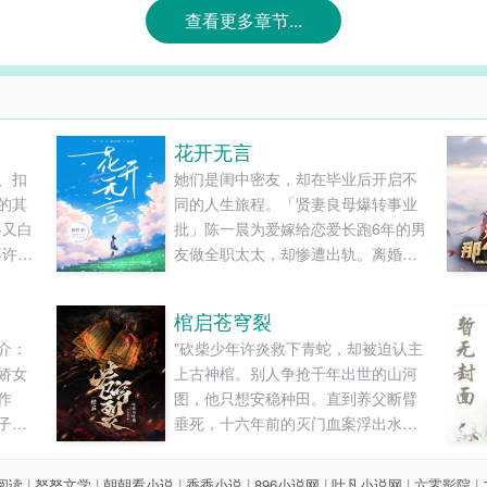
查看更多章节...
花开无言
、扣
她们是闺中密友，却在毕业后开启不
的其
同的人生旅程。「贤妻良母爆转事业
-又白
批」陈一晨为爱嫁给恋爱长跑6年的男
不许发
友做全职太太，却惨遭出轨。离婚带
线阅
娃的她为了给孩子更好的成长环境，
杀回职场从头开始，开启工作带娃一
棺启苍穹裂
手抓……「叛逆少女接手家族企业，
介：
"砍柴少年许炎救下青蛇，却被迫认主
扭转风云」小二代黎珊珊本该在父母
娇女
上古神棺。别人争抢千年出世的山河
的安排下出国深造，却打破家族传
作
图，他只想安稳种田。直到养父断臂
统，偷偷开启自己的商业版图，......
子。
垂死，十六年前的灭门血案浮出水
都
面...当江湖群雄发现这个经脉尽断的
没辙
废柴，竟是手握神棺、身负隐脉的葬
8阅读
|
努努文学
|
朝朝看小说
|
香香小说
|
896小说网
|
叶凡小说网
|
六零影院
|