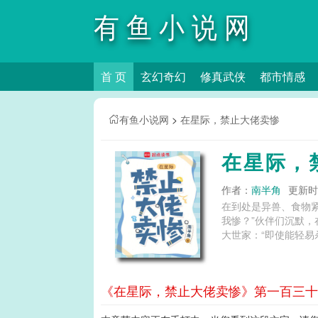
有鱼小说网
首 页
玄幻奇幻
修真武侠
都市情感
有鱼小说网
>
在星际，禁止大佬卖惨
在星际，
作者：
南半角
更新时间
在到处是异兽、食物
我惨？”伙伴们沉默
大世家：“即使能轻易
《在星际，禁止大佬卖惨》第一百三十