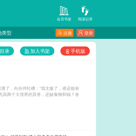
会员书架
阅读记录
他类型
注册
登录
目录
加入书架
手机版
透了，向伙伴吐槽：“我太惨了，谁还能有
死高两个大境界的异兽，还缺食物和钱？各