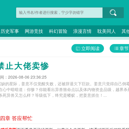
历史军事
网游竞技
科幻冒险
浪漫言情
耽美同人
其
立即阅读
章节
禁止大佬卖惨
：2026-08-06 23:36:25
紧缺的星际，姜意不仅觉醒失败，还被辞退欠下巨款。姜意只觉得自己倒霉
，在心中暗暗道：你惨？你能看出异兽致命点以及体内物资盒品级，越界杀
杀死异兽又怎么样？等级低下，终究是蝼蚁，把姜意抓住！...
四章 答应帮忙