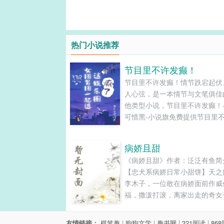
热门小说推荐
节目里不许发癫！
节目里不许发癫！情节跌宕起伏
人心弦，是一本情节与文笔俱佳
他类型小说，节目里不许发癫！
可惜黑-小说旗免费提供节目里
癫！最新清爽干净的文字章节在
读和TXT下载。...
病娇且甜
《病娇且甜》作者：泛泛有鱼简
【忠犬系病娇日常小甜饼】天之
李木子，一位敢在病娇面前作威
福，撒泼打滚，离家出走的奇女
病娇该有的一系列装备，张子铄
有。只不过......她一皱眉，他就
友情链接：
棋笔趣
|
狗狗文学
|
趣书网
|
321阅读
|
86