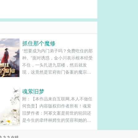
抓住那个魔修
“想要成为内门弟子吗？免费吃住的那
种。”面对诱惑，金小川表示根本经受
不住，一头扎进九层楼，然后就发
现，这竟然是官府衙门备案的魔宗。
迷雾江湖，谁是神，谁是魔，也许并
不重要。长剑在手，带上兄弟，去揭
魂萦旧梦
开层层谎言。......
附：【本作品来自互联网,本人不做任
何负责】内容版权归作者所有！魂萦
旧梦作者：阿幂文案是前世的轮回还
是今生的牵绊林嫮生的笑容和她的一
动一举，是他们所有的记忆内容标
签：情有独钟民国旧影时代奇缘搜索
九九九在线