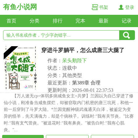
有鱼小说网
书架
登录
首页
分类
排行
完本
最新
记录
穿进斗罗躺平，怎么成唐三大腿了
作者：
呆头鹅陛下
状态：连载中
分类：其他类型
最近更新：
第389章 合理
更新时间：2026-08-01 22:37:53
【万人迷无cp+体弱多病咸鱼女主+共梦】兰因以为自己穿进了修
仙小说，刚准备当咸鱼摆烂，却被窃取内门机密的唐三坑死，和他一
前一后穿到了斗罗大陆。*兰因觉醒神级武魂通天白泽，被鉴定为变
异的怪羊，先天满魂力，却是个病秧子。训练时:“我有关节炎。”比赛
时:“我有支气管炎。”被送花时:“我有鼻炎。”被告白时:“我有心肌
炎。”...