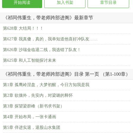
开始阅读
加入书架
章节目录
《祁同伟重生，带老师跨部进阁》最新章节
第628章 大结局！！！
第627章 我真傻，真的，我单知道他喜好冲队友……
第626章 沙瑞金临退二线，我选错了队友！
第625章 和人工智能探讨未来
《祁同伟重生，带老师跨部进阁》目录 第一页 （第1-100章）
第1章 孤鹰岭涅盘，大梦初醒，今日方知我是我
第2章 欲攘外，先安内，对梁璐的释怀
第3章 探望梁群峰（新书求书架）
第4章 开始布局，一张卡通画
第5章 佯进实退，退股山水集团