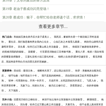
第18章 丁义珍到案后的各方反应
第19章 老油子蔡成功闪亮登场！
第20章 蔡成功：猴子，你帮忙给你老师递个话，求求情！
查看更多章节...
、
热门点击:
和姐姐互换化兽丹后大皇子柔美人
我死后，爹娘和夫君一个都没疯江寻时连道
、
、
、
秋
重生后，我打脸恶毒狗男女我内心论文
心似已灰之木项雪儿鹿鹿
鹤别空山踏明月孟
、
、
、
、
谦荀宋雪诗
回头看，轻舟已过万重山蒋之舟沈傲凝
异间
彻底毁了她唐朝淮唐梦绮
、
、
、
此恨难消我奶奶烟烟
甜蜜蜜
行至爱意消散处江言傅秦书雅
重生八零，爸妈！我自有我
、
、
、
的荣耀姜老师魏杳
江晏礼安然小说江晏礼时候
锦绣人生[快穿]爱伊莎越安安
看见弹幕
、
后，我送狗皇帝和白月光归西元辰轩苏婉婉
、
、
更新榜单:
四合院：最强主角
都断绝关系了，还让我认祖归宗
快穿：美貌炮灰女配失忆
、
、
、
后
镇守仙秦：地牢吞妖六十年
我不是真的精神病
四合院转业保卫处开局罢免易中
、
、
、
、
海
斩神：代理酒剑仙，开局一剑开天
天崩开局，从死囚营砍到并肩王
飞星入命
我
、
、
、
、
和灵界那些事
无敌下山，先斩白月光
杨凡红尘修行记
异星西游记
你的幸福物
、
、
语
天下诡医
、
、
、
完本小说:
旧爱泯灭程衍之柳欣欣
林深不知云海许云琛裴馥许云琛裴馥雪
醉酒情思
炮
、
、
、
灰情史旧情人
回头看，轻舟已过万重山蒋之舟沈傲凝
天幕尽头
假千金遇上真绿茶宋灵