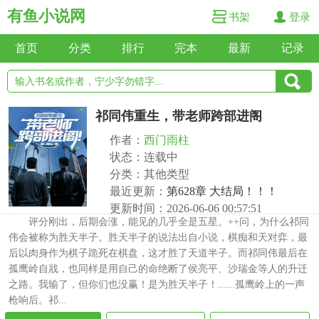
有鱼小说网
书架
登录
首页
分类
排行
完本
最新
记录
祁同伟重生，带老师跨部进阁
作者：
西门雨柱
状态：连载中
分类：其他类型
最近更新：
第628章 大结局！！！
更新时间：2026-06-06 00:57:51
评分刚出，后期会涨，能见的几乎全是五星。++问，为什么祁同
伟会被称为胜天半子。胜天半子的说法出自小说，棋痴和天对弈，最
后以肉身作为棋子跪死在棋盘，这才胜了天道半子。而祁同伟最后在
孤鹰岭自戕，也同样是用自己的命绝断了侯亮平、沙瑞金等人的升迁
之路。我输了，但你们也没赢！是为胜天半子！......孤鹰岭上的一声
枪响后。祁...