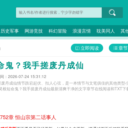
历史军事
网游竞技
科幻冒险
浪漫言情
耽美同人
其
立即阅读
章节
仙
命鬼？我手搓废丹成仙
：2026-07-24 15:31:12
搓废丹成仙情节跌宕起伏、扣人心弦，是一本情节与文笔俱佳的其他类型小
灵根短命鬼？我手搓废丹成仙最新清爽干净的文字章节在线阅读和TXT下
52章 恒山宗第二话事人