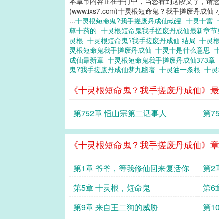
本章节内容正在手打中，当您看到这段文字，请
(www.ixs7.com)十灵根短命鬼？我手搓废丹成仙
...
十灵根短命鬼?我手搓废丹成仙动漫
十灵十富
尊十药的
十灵根短命鬼我手搓废丹成仙最新章
灵根
十灵根短命鬼?我手搓废丹成仙 结局
十灵
灵根短命鬼我手搓废丹成仙
十灵十是什么意思
成仙最新章
十灵根短命鬼我手搓废丹成仙373章
鬼?我手搓废丹成仙梦九幽著
十灵油一条根
十灵
《十灵根短命鬼？我手搓废丹成仙》最
第752章 恒山宗第二话事人
第7
《十灵根短命鬼？我手搓废丹成仙》章
第1章 爷爷，等我修仙回来复活你
第2
意
第5章 十灵根，短命鬼
第6
第9章 来自王二狗的威胁
第1