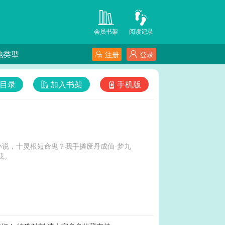
会员书架
阅读记录
他类型
注册
登录
目录
加入书架
手机版
说，十灵根短命鬼？我手搓废丹成仙-梦九
载。