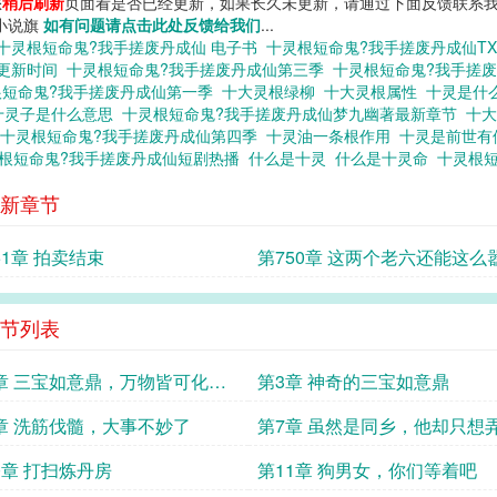
您
稍后刷新
页面看是否已经更新，如果长久未更新，请通过下面反馈联系我
 小说旗
如有问题请点击此处反馈给我们
...
十灵根短命鬼?我手搓废丹成仙 电子书
十灵根短命鬼?我手搓废丹成仙T
节更新时间
十灵根短命鬼?我手搓废丹成仙第三季
十灵根短命鬼?我手搓
根短命鬼?我手搓废丹成仙第一季
十大灵根绿柳
十大灵根属性
十灵是什
十灵子是什么意思
十灵根短命鬼?我手搓废丹成仙梦九幽著最新章节
十
十灵根短命鬼?我手搓废丹成仙第四季
十灵油一条根作用
十灵是前世
根短命鬼?我手搓废丹成仙短剧热播
什么是十灵
什么是十灵命
十灵根
新章节
51章 拍卖结束
第750章 这两个老六还能这么
张！？
节列表
章 三宝如意鼎，万物皆可化如
第3章 神奇的三宝如意鼎
章 洗筋伐髓，大事不妙了
第7章 虽然是同乡，他却只想
我
0章 打扫炼丹房
第11章 狗男女，你们等着吧