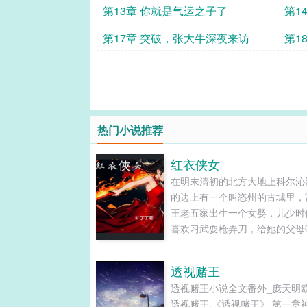
第13章 你就是气运之子了
第1
第17章 突破，张大牛深夜来访
第1
热门小说推荐
红衣侠女
在明末清初的北方大地上科尔沁
的边上有一个叫恣州的古城里，
王老五家出生一个女婴，儿少时
喜欢习武耍枪弄刀，给她的父母
许多麻烦，父母想着女大了先给
管理账目，那成想却养成了一个
透视赌王
头。这个丫头长大了可不得了，
透视赌王小说全文番外_庞天明
仗义，路见不平就出手，成为当
透视赌王,《透视赌王》 第一章