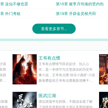
4章 这仙不修也罢
第15章 被李月玲揍的受内伤
8章 外门考核
第19章 开辟金灵根丹田
查看更多章节...
王爷有点懵
沙漠
王爷有点懵情节跌宕起伏、扣人心
富商
弦，是一本情节与文笔俱佳的历史军
候就
事小说，王爷有点懵-快乐小跑驴-小说
带来
旗免费提供王爷有点懵最新清爽干净
家里
的文字章节在线阅读和TXT下载。...
野丫
医武江湖
行侠
欧阳素
漂泊浪荡半生的我，不能说全面了解
地的
神奇的
了传统武术和中医大道以及那些诸如