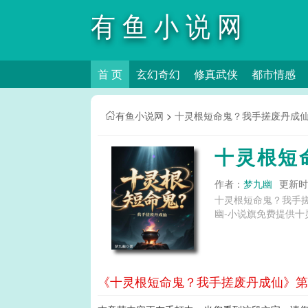
有鱼小说网
首 页
玄幻奇幻
修真武侠
都市情感
有鱼小说网
>
十灵根短命鬼？我手搓废丹成
十灵根短
作者：
梦九幽
更新时间
十灵根短命鬼？我手
幽-小说旗免费提供十
《十灵根短命鬼？我手搓废丹成仙》第7