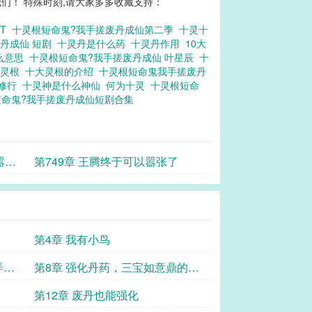
们！ 特殊时刻,请大家多多收藏支持：
XT
十灵根短命鬼?我手搓废丹成仙第二季
十灵十
废丹成仙 短剧
十灵丹是什么药
十灵丹作用
10大
么意思
十灵根短命鬼?我手搓废丹成仙 叶星辰
十
大灵根
十大灵根的介绍
十灵根短命鬼我手搓废丹
有修行
十灵神是什么神仙
何为十灵
十灵根短命
短命鬼?我手搓废丹成仙短剧合集
嚣
第749章 王腾终于可以嚣张了
第4章 我有小鸟
弄死
第8章 强化丹药，三宝如意鼎的神
奇
第12章 废丹也能强化