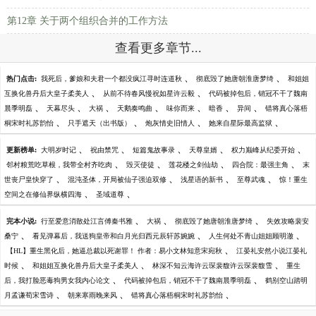
第12章 关于两个组织合并的工作方法
查看更多章节...
、
、
热门点击:
我死后，爹娘和夫君一个都没疯江寻时连道秋
彻底毁了她唐朝淮唐梦绮
和姐姐
、
、
互换化兽丹后大皇子柔美人
从前不待春风慢祝如星许云毅
代码被掉包后，销冠不干了魏南
、
、
、
、
、
、
、
晨季明磊
天幕尽头
大祸
天鹅奏鸣曲
味你而来
暗香
异间
错将真心落梧
、
、
、
、
桐宋时礼苏韵怡
只手遮天（出书版）
炮灰情史旧情人
她来自星际最高监狱
、
、
、
、
、
更新榜单:
大明岁时记
祝由禁咒
短篇鬼故事录
天尊皇婿
权力巅峰从纪委开始
、
、
、
、
邻村粮荒吃草根，我带全村齐吃肉
毁灭使徒
莲花楼之剑仙劫
四合院：最强主角
末
、
、
、
、
世丧尸皇快穿了
混沌圣体，开局被仙子强迫双修
浅星语的新书
至尊武魂
惊！重生
、
、
空间之在修仙界纵横四海
圣域道尊
、
、
、
完本小说:
行至爱意消散处江言傅秦书雅
大祸
彻底毁了她唐朝淮唐梦绮
失效攻略裴安
、
、
、
桑宁
看见弹幕后，我送狗皇帝和白月光归西元辰轩苏婉婉
人生何处不青山姐姐顾明澈
、
【HL】重生黑化后，她逼总裁以死谢罪！ 作者：易小文林知意宋宛秋
江晏礼安然小说江晏礼
、
、
、
时候
和姐姐互换化兽丹后大皇子柔美人
林深不知云海许云琛裴馥许云琛裴馥雪
重生
、
、
后，我打脸恶毒狗男女我内心论文
代码被掉包后，销冠不干了魏南晨季明磊
鹤别空山踏明
、
、
、
月孟谦荀宋雪诗
朝来寒雨晚来风
错将真心落梧桐宋时礼苏韵怡