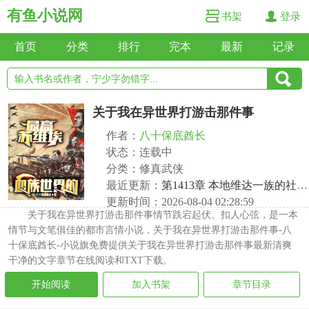
有鱼小说网
书架
登录
首页
分类
排行
完本
最新
记录
关于我在异世界打游击那件事
作者：
八十保底酋长
状态：连载中
分类：修真武侠
最近更新：
第1413章 本地维达一族的社会情况（未完成版）
更新时间：2026-08-04 02:28:59
关于我在异世界打游击那件事情节跌宕起伏、扣人心弦，是一本
情节与文笔俱佳的都市言情小说，关于我在异世界打游击那件事-八
十保底酋长-小说旗免费提供关于我在异世界打游击那件事最新清爽
干净的文字章节在线阅读和TXT下载。
开始阅读
加入书架
章节目录