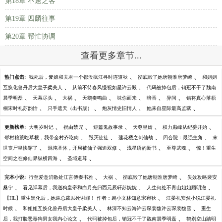
第18章 不速之客
第19章 四麟往事
第20章 帮忙协调
查看更多章节...
、
、
热门点击:
我死后，爹娘和夫君一个都没疯江寻时连道秋
彻底毁了她唐朝淮唐梦绮
和姐姐
、
、
互换化兽丹后大皇子柔美人
从前不待春风慢祝如星许云毅
代码被掉包后，销冠不干了魏南
、
、
、
、
、
、
、
晨季明磊
天幕尽头
大祸
天鹅奏鸣曲
味你而来
暗香
异间
错将真心落梧
、
、
、
、
桐宋时礼苏韵怡
只手遮天（出书版）
炮灰情史旧情人
她来自星际最高监狱
、
、
、
、
、
更新榜单:
大明岁时记
祝由禁咒
短篇鬼故事录
天尊皇婿
权力巅峰从纪委开始
、
、
、
、
邻村粮荒吃草根，我带全村齐吃肉
毁灭使徒
莲花楼之剑仙劫
四合院：最强主角
末
、
、
、
、
世丧尸皇快穿了
混沌圣体，开局被仙子强迫双修
浅星语的新书
至尊武魂
惊！重生
、
、
空间之在修仙界纵横四海
圣域道尊
、
、
、
完本小说:
行至爱意消散处江言傅秦书雅
大祸
彻底毁了她唐朝淮唐梦绮
失效攻略裴安
、
、
、
桑宁
看见弹幕后，我送狗皇帝和白月光归西元辰轩苏婉婉
人生何处不青山姐姐顾明澈
、
【HL】重生黑化后，她逼总裁以死谢罪！ 作者：易小文林知意宋宛秋
江晏礼安然小说江晏礼
、
、
、
时候
和姐姐互换化兽丹后大皇子柔美人
林深不知云海许云琛裴馥许云琛裴馥雪
重生
、
、
后，我打脸恶毒狗男女我内心论文
代码被掉包后，销冠不干了魏南晨季明磊
鹤别空山踏明