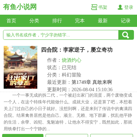
有鱼小说网
书架
登录
首页
分类
排行
完本
最新
记录
四合院：李家逆子，屡立奇功
作者：
烧酒灼心
状态：已完结
分类：科幻冒险
最近更新：
第1749章 真敢来啊
更新时间：2026-08-04 15:10:36
一个一事无成的拆二代，一个被赶出家门的混蛋，两个废物变成
一个人，在这个特殊年代能做什么。成就大业，还是算了吧，本想着
关上门过自己的小日子就好。没想到啊，还是来到了传说中的禽满四
合院。结果禽兽居然是他自己。顽主、无赖、地下群豪，扰乱他平静
的生活，余孽、凶犯、鬼魅迪特，让他永不得安宁，既然如此，那就
用铁拳打出一个宁静的...